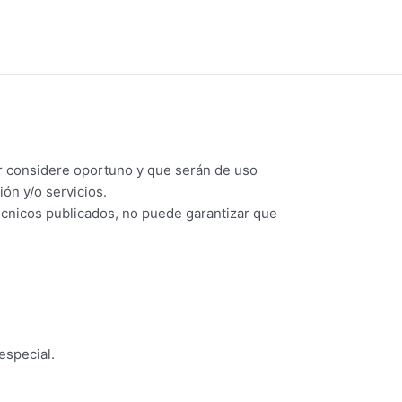
er el derecho a excluir de los servicios,
de las demás acciones legales que procedan en
er considere oportuno y que serán de uso
ón y/o servicios.
écnicos publicados, no puede garantizar que
especial.