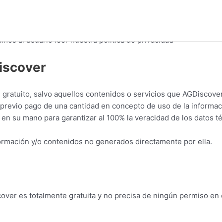
 de los datos que facilite en el registro, reservándose AGDiscov
os a todo aquel que haya facilitado datos falsos, sin perjuicio 
s al usuario leer nuestra política de privacidad
iscover
e gratuito, salvo aquellos contenidos o servicios que AGDiscov
 previo pago de una cantidad en concepto de uso de la informaci
en su mano para garantizar al 100% la veracidad de los datos t
ormación y/o contenidos no generados directamente por ella.
cover es totalmente gratuita y no precisa de ningún permiso en 