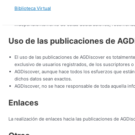
El usuario responderá, en cualquier caso, de la veracidad
Biblioteca Virtual
privilegios y derechos restringidos a usuarios registrad
Derecho.
Independientemente de estas declaraciones, recomendamo
Uso de las publicaciones de AGD
El uso de las publicaciones de AGDiscover es totalment
exclusivo de usuarios registrados, de los suscriptores o
AGDiscover, aunque hace todos los esfuerzos que están 
dichos datos sean exactos.
AGDiscover, no se hace responsable de toda aquella inf
Enlaces
La realización de enlaces hacia las publicaciones de AGDis